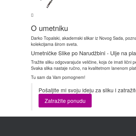
O umetniku
Darko Topalski, akademski slikar iz Novog Sada, poznat
kolekcijama širom sveta.
Umetničke Slike po Narudžbini - Ulje na pla
Tražite sliku odgovarajuće veličine, koja će imati li
Svaka slika nastaje ručno, na kvalitetnom lanenom pla
Tu sam da Vam pomognem!
Pošaljite mi svoju ideju za sliku i zatr
Zatražite ponudu