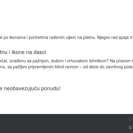
 po ikonama i portretima rađenim uljem na platnu. Njegov rad spaja tra
tnu i Ikone na dasci
čni pečat, izrađenu sa pažnjom, dušom i vrhunskom tehnikom? Na pravom 
tnu, sa pažljivo pripremljenim blind ramom – od skice do završnog pote
ažite neobavezujuću ponudu!
D