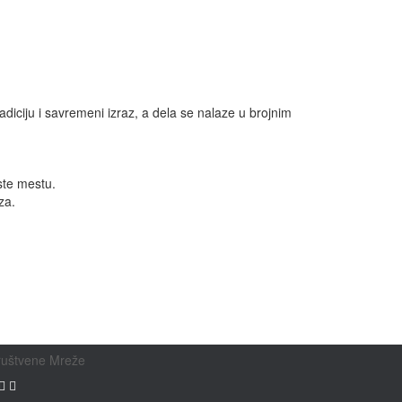
diciju i savremeni izraz, a dela se nalaze u brojnim
ste mestu.
za.
ruštvene Mreže