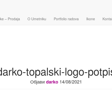
ike – Prodaja
O Umetniku
Portfolio radova
Ikone
Konta
darko-topalski-logo-potpi
Објави
14/08/2021
darko