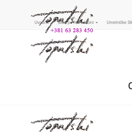
Uvodna
Slike po Narudžbini
Umetničke Sl