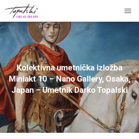
П
Р
И
К
А
Ж
И
/
С
Kolektivna umetnička izložba
А
К
Miniakt 10 – Nano Gallery, Osaka,
Р
И
Japan – Umetnik Darko Topalski
Ј
К
Р
Е
Т
А
Њ
Е