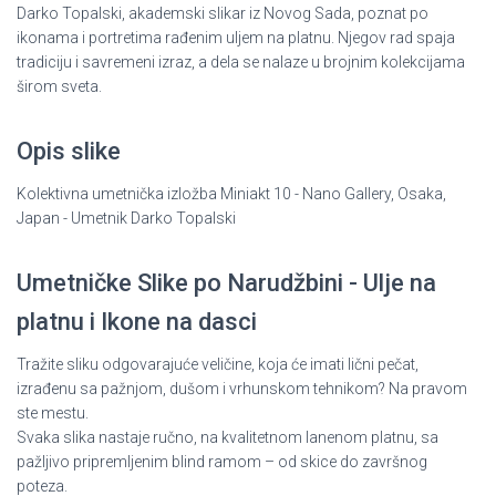
Darko Topalski, akademski slikar iz Novog Sada, poznat po
ikonama i portretima rađenim uljem na platnu. Njegov rad spaja
tradiciju i savremeni izraz, a dela se nalaze u brojnim kolekcijama
širom sveta.
Opis slike
Kolektivna umetnička izložba Miniakt 10 - Nano Gallery, Osaka,
Japan - Umetnik Darko Topalski
Umetničke Slike po Narudžbini - Ulje na
platnu i Ikone na dasci
Tražite sliku odgovarajuće veličine, koja će imati lični pečat,
izrađenu sa pažnjom, dušom i vrhunskom tehnikom? Na pravom
ste mestu.
Svaka slika nastaje ručno, na kvalitetnom lanenom platnu, sa
pažljivo pripremljenim blind ramom – od skice do završnog
poteza.