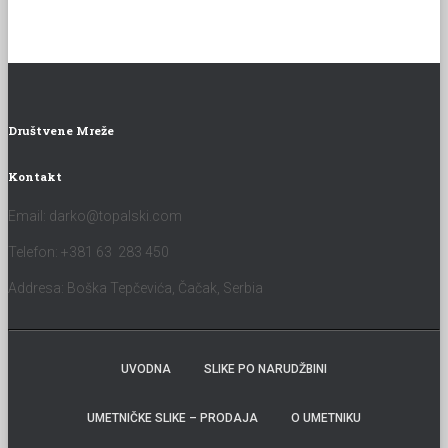
Društvene Mreže
Kontakt
Email:
darko@topalski.com
Telefon: +381 63 283 450
Addresa: Boška Tepčevića, Čačak, Serbia
UVODNA
SLIKE PO NARUDŽBINI
UMETNIČKE SLIKE – PRODAJA
O UMETNIKU