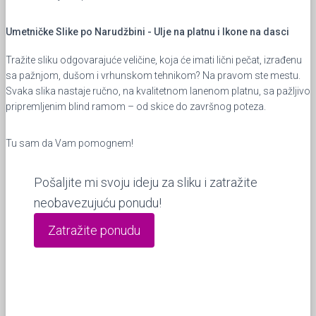
Umetničke Slike po Narudžbini - Ulje na platnu i Ikone na dasci
Tražite sliku odgovarajuće veličine, koja će imati lični pečat, izrađenu
sa pažnjom, dušom i vrhunskom tehnikom? Na pravom ste mestu.
Svaka slika nastaje ručno, na kvalitetnom lanenom platnu, sa pažljivo
pripremljenim blind ramom – od skice do završnog poteza.
Tu sam da Vam pomognem!
Pošaljite mi svoju ideju za sliku i zatražite
neobavezujuću ponudu!
Zatražite ponudu