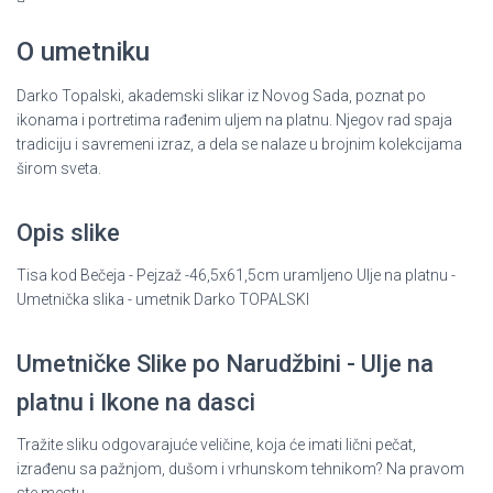
O umetniku
Darko Topalski, akademski slikar iz Novog Sada, poznat po
ikonama i portretima rađenim uljem na platnu. Njegov rad spaja
tradiciju i savremeni izraz, a dela se nalaze u brojnim kolekcijama
širom sveta.
Opis slike
Tisa kod Bečeja - Pejzaž -46,5x61,5cm uramljeno Ulje na platnu -
Umetnička slika - umetnik Darko TOPALSKI
Umetničke Slike po Narudžbini - Ulje na
platnu i Ikone na dasci
Tražite sliku odgovarajuće veličine, koja će imati lični pečat,
izrađenu sa pažnjom, dušom i vrhunskom tehnikom? Na pravom
ste mestu.