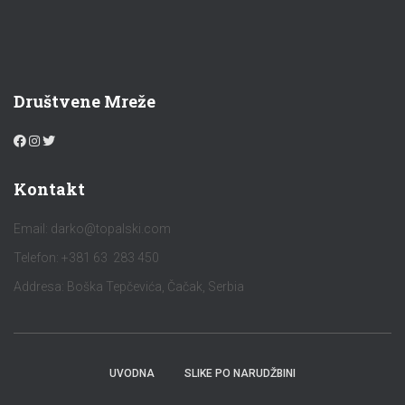
Društvene Mreže
Kontakt
Email:
darko@topalski.com
Telefon: +381 63 283 450
Addresa: Boška Tepčevića, Čačak, Serbia
UVODNA
SLIKE PO NARUDŽBINI