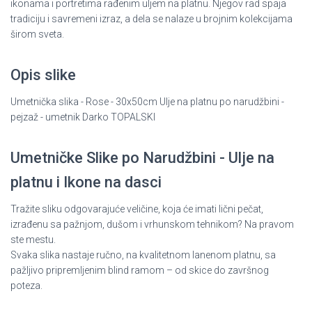
ikonama i portretima rađenim uljem na platnu. Njegov rad spaja
tradiciju i savremeni izraz, a dela se nalaze u brojnim kolekcijama
širom sveta.
Opis slike
Umetnička slika - Rose - 30x50cm Ulje na platnu po narudžbini -
pejzaž - umetnik Darko TOPALSKI
Umetničke Slike po Narudžbini - Ulje na
platnu i Ikone na dasci
Tražite sliku odgovarajuće veličine, koja će imati lični pečat,
izrađenu sa pažnjom, dušom i vrhunskom tehnikom? Na pravom
ste mestu.
Svaka slika nastaje ručno, na kvalitetnom lanenom platnu, sa
pažljivo pripremljenim blind ramom – od skice do završnog
poteza.