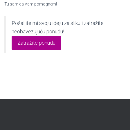
Tu sam da Vam pomognem!
Pošaljite mi svoju ideju za sliku i zatražite
neobavezujuću ponudu!
Zatražite ponudu