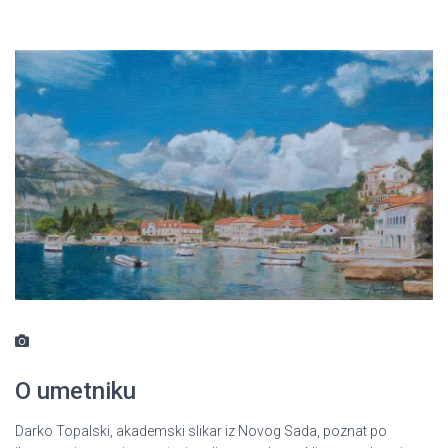
O umetniku
Darko Topalski, akademski slikar iz Novog Sada, poznat po