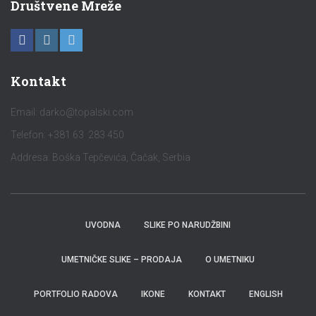
Društvene Mreže
Kontakt
Email:
darko@topalski.com
Telefon: +381 63 283 450
Addresa: Boška Tepčevića, Čačak, Serbia
UVODNA
SLIKE PO NARUDŽBINI
UMETNIČKE SLIKE – PRODAJA
O UMETNIKU
PORTFOLIO RADOVA
IKONE
KONTAKT
ENGLISH