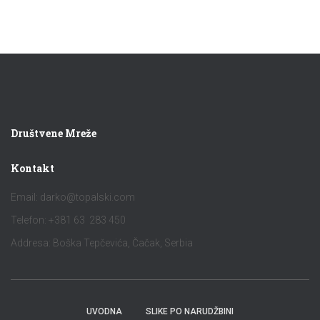
Društvene Mreže
Kontakt
Email:
darko@topalski.com
Telefon: +381 63 283 450
Addresa: Boška Tepčevića, Čačak, Serbia
UVODNA
SLIKE PO NARUDŽBINI