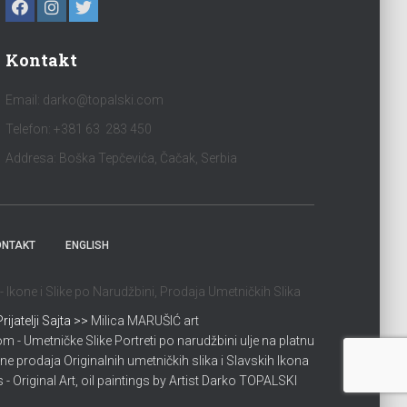
Kontakt
Email:
darko@topalski.com
Telefon: +381 63 283 450
Addresa: Boška Tepčevića, Čačak, Serbia
ONTAKT
ENGLISH
Ikone i Slike po Narudžbini, Prodaja Umetničkih Slika
Prijatelji Sajta >>
Milica MARUŠIĆ art
 - Umetničke Slike Portreti po narudžbini ulje na platnu
ne prodaja Originalnih umetničkih slika i Slavskih Ikona
 - Original Art, oil paintings by Artist Darko TOPALSKI