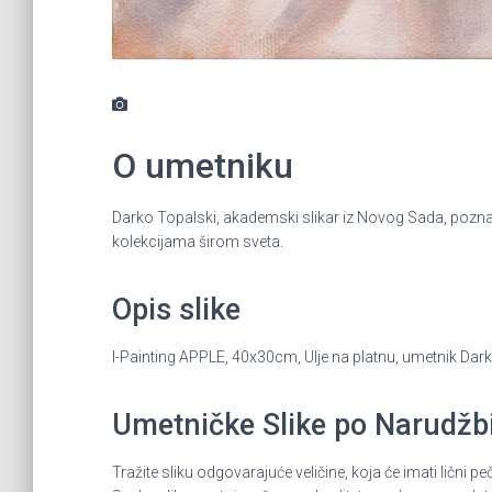
O umetniku
Darko Topalski, akademski slikar iz Novog Sada, poznat 
kolekcijama širom sveta.
Opis slike
I-Painting APPLE, 40x30cm, Ulje na platnu, umetnik Da
Umetničke Slike po Narudžbin
Tražite sliku odgovarajuće veličine, koja će imati lič