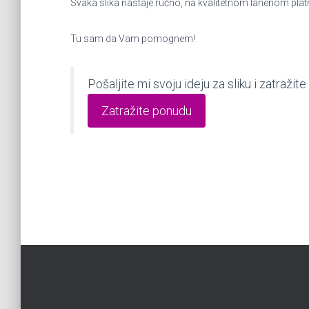
Svaka slika nastaje ručno, na kvalitetnom lanenom plat
Tu sam da Vam pomognem!
Pošaljite mi svoju ideju za sliku i zatraž
Zatražite ponudu