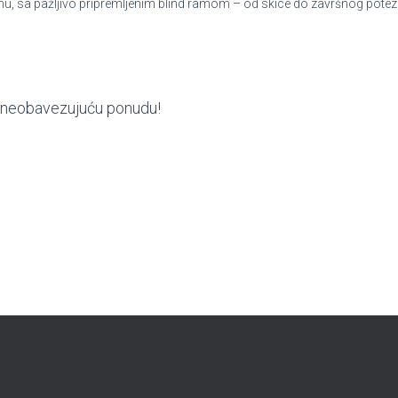
nu, sa pažljivo pripremljenim blind ramom – od skice do završnog potez
ite neobavezujuću ponudu!