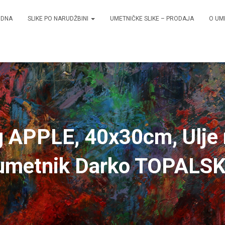
ODNA
SLIKE PO NARUDŽBINI
UMETNIČKE SLIKE – PRODAJA
O UM
g APPLE, 40x30cm, Ulje 
umetnik Darko TOPALSK