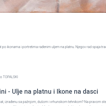
po ikonama i portretima rađenim uljem na platnu. Njegov rad spaja tradic
rko TOPALSKI
i - Ulje na platnu i Ikone na dasci
ni pečat, izrađenu sa pažnjom, dušom i vrhunskom tehnikom? Na pravom st