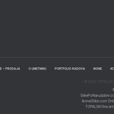
KE – PRODAJA
O UMETNIKU
PORTFOLIO RADOVA
IKONE
K
© 2026 TOPALSKI - 
SlikePoNarudzbini.com
IkoneiSlike.com Onli
TOPALSKI fine arts