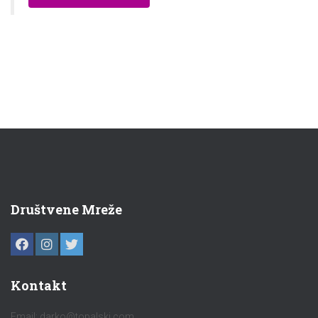
Društvene Mreže
Kontakt
Email:
darko@topalski.com