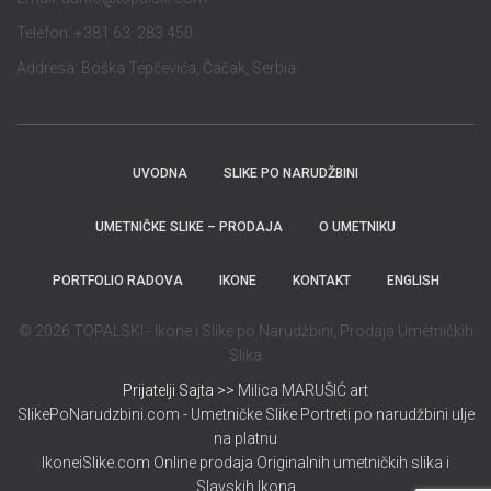
Telefon: +381 63 283 450
Addresa: Boška Tepčevića, Čačak, Serbia
UVODNA
SLIKE PO NARUDŽBINI
UMETNIČKE SLIKE – PRODAJA
O UMETNIKU
PORTFOLIO RADOVA
IKONE
KONTAKT
ENGLISH
© 2026 TOPALSKI - Ikone i Slike po Narudžbini, Prodaja Umetničkih
Slika
Prijatelji Sajta >>
Milica MARUŠIĆ art
SlikePoNarudzbini.com - Umetničke Slike Portreti po narudžbini ulje
na platnu
IkoneiSlike.com Online prodaja Originalnih umetničkih slika i
Slavskih Ikona