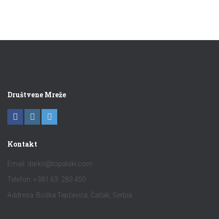
Društvene Mreže
Kontakt
Email:
darko@topalski.com
Telefon: +381 63 283 450
Addresa: Boška Tepčevića, Čačak, Serbia