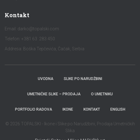
Kontakt
Email:
darko@topalski.com
Telefon: +381 63 283 450
Addresa: Boška Tepčevića, Čačak, Serbia
UVODNA
SLIKE PO NARUDŽBINI
UMETNIČKE SLIKE – PRODAJA
O UMETNIKU
PORTFOLIO RADOVA
IKONE
KONTAKT
ENGLISH
© 2026 TOPALSKI - Ikone i Slike po Narudžbini, Prodaja Umetničkih
Slika