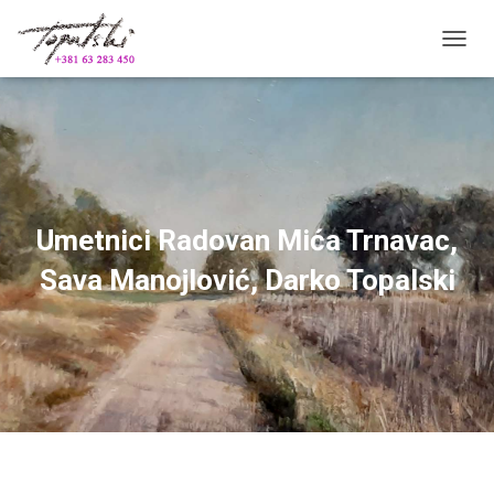
П
Р
И
К
А
Ж
И
/
С
Umetnici Radovan Mića Trnavac,
А
К
Sava Manojlović, Darko Topalski
Р
И
Ј
К
Р
Е
Т
А
Њ
Е