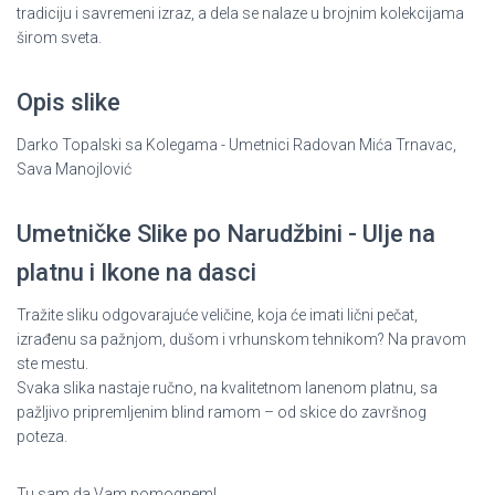
tradiciju i savremeni izraz, a dela se nalaze u brojnim kolekcijama
širom sveta.
Opis slike
Darko Topalski sa Kolegama - Umetnici Radovan Mića Trnavac,
Sava Manojlović
Umetničke Slike po Narudžbini - Ulje na
platnu i Ikone na dasci
Tražite sliku odgovarajuće veličine, koja će imati lični pečat,
izrađenu sa pažnjom, dušom i vrhunskom tehnikom? Na pravom
ste mestu.
Svaka slika nastaje ručno, na kvalitetnom lanenom platnu, sa
pažljivo pripremljenim blind ramom – od skice do završnog
poteza.
Tu sam da Vam pomognem!