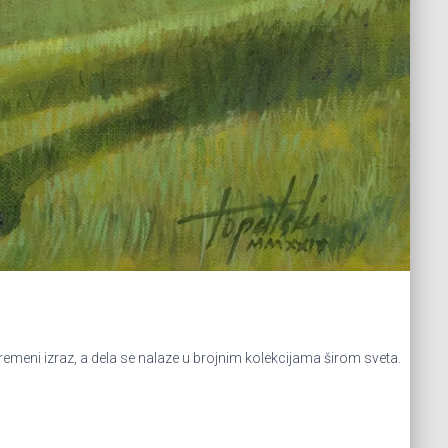
remeni izraz, a dela se nalaze u brojnim kolekcijama širom sveta.