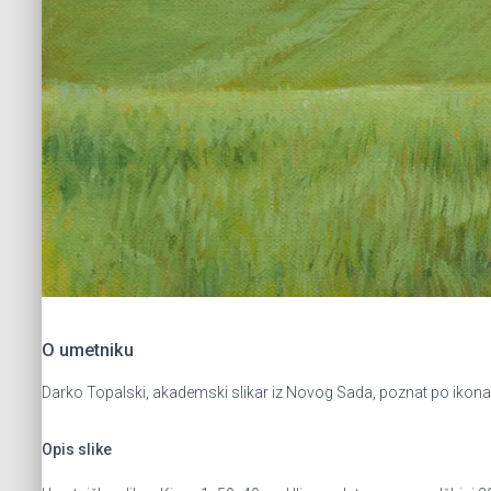
O umetniku
Darko Topalski, akademski slikar iz Novog Sada, poznat po ikonama
Opis slike