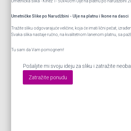
Umetnička slika - Kinez 1- 50x40cm Ulje na platnu po narudžbini
Umetničke Slike po Narudžbini - Ulje na platnu i Ikone na dasci
Tražite sliku odgovarajuće veličine, koja će imati lični pečat, 
Svaka slika nastaje ručno, na kvalitetnom lanenom platnu, sa paž
Tu sam da Vam pomognem!
Pošaljite mi svoju ideju za sliku i zatražite neo
Zatražite ponudu