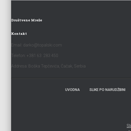
Društvene Mreže
Kontakt
Email:
darko@topalski.com
Telefon: +381 63 283 450
Addresa: Boška Tepčevića, Čačak, Serbia
UVODNA
SLIKE PO NARUDŽBINI
Sl