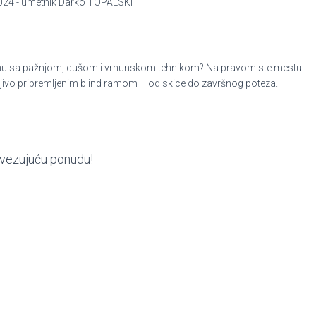
 2024 - umetnik Darko TOPALSKI
izrađenu sa pažnjom, dušom i vrhunskom tehnikom? Na pravom ste mestu.
ljivo pripremljenim blind ramom – od skice do završnog poteza.
bavezujuću ponudu!