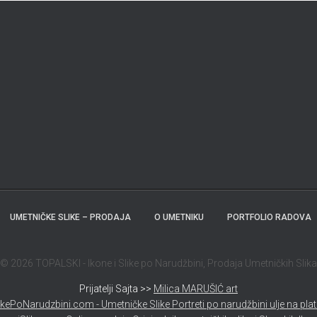
UMETNIČKE SLIKE – PRODAJA
O UMETNIKU
PORTFOLIO RADOVA
© 2026 TOPALSKI - Ikone i Slike po Narudžbini, Prodaja Umetničkih Slika
Prijatelji Sajta >>
Milica MARUŠIĆ art
ikePoNarudzbini.com - Umetničke Slike Portreti po narudžbini ulje na pla