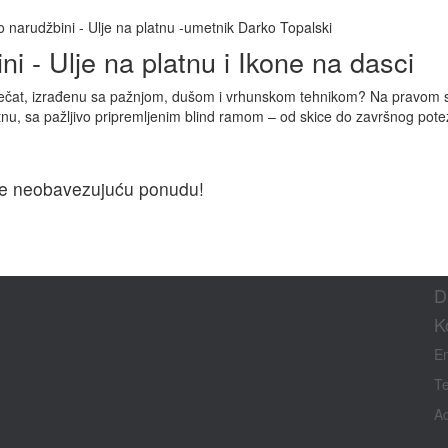
o narudžbini - Ulje na platnu -umetnik Darko Topalski
i - Ulje na platnu i Ikone na dasci
čni pečat, izrađenu sa pažnjom, dušom i vrhunskom tehnikom? Na pravom 
tnu, sa pažljivo pripremljenim blind ramom – od skice do završnog pote
ažite neobavezujuću ponudu!
D
K
E
Te
Ad