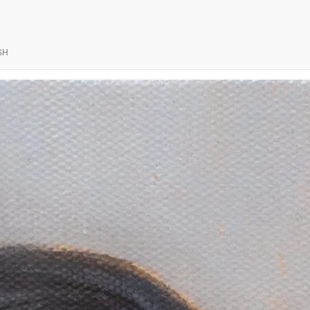
SH
cm- 2025. –
tnu -umetnik