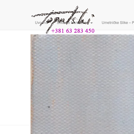
Uvodna
Slike po Narudžbini
Umetničke Slike – 
Umetnička 
Portret po 