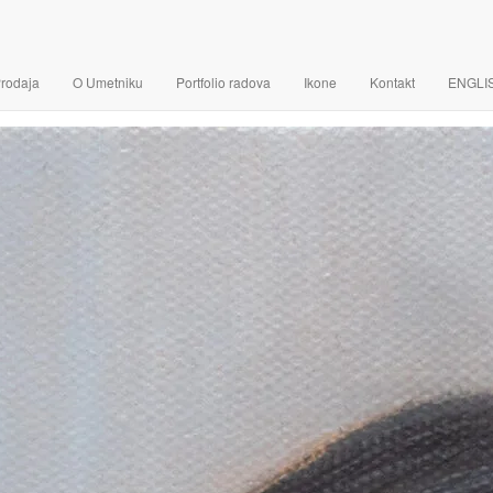
Prodaja
O Umetniku
Portfolio radova
Ikone
Kontakt
ENGLI
slika – Mirjana – 30x20
narudžbini – Ulje na pla
Darko Topalski