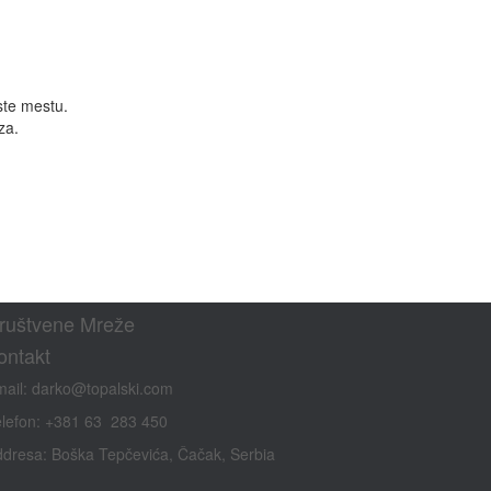
ste mestu.
za.
ruštvene Mreže
ontakt
mail:
darko@topalski.com
lefon: +381 63 283 450
dresa: Boška Tepčevića, Čačak, Serbia