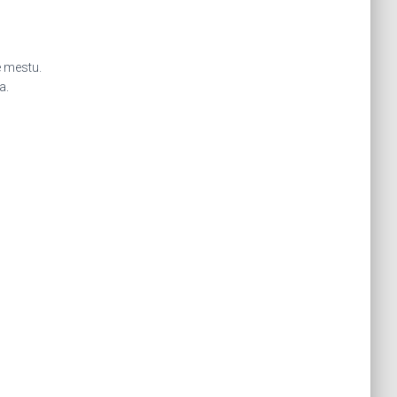
e mestu.
a.