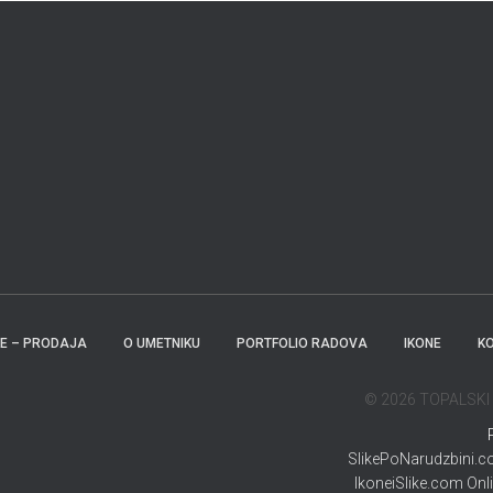
KE – PRODAJA
O UMETNIKU
PORTFOLIO RADOVA
IKONE
K
© 2026 TOPALSKI - 
SlikePoNarudzbini.com
IkoneiSlike.com Onli