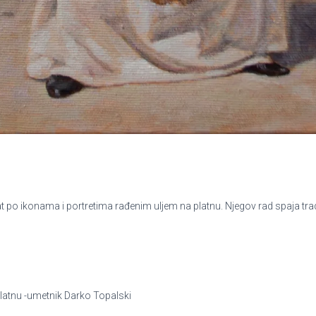
po ikonama i portretima rađenim uljem na platnu. Njegov rad spaja tradic
platnu -umetnik Darko Topalski