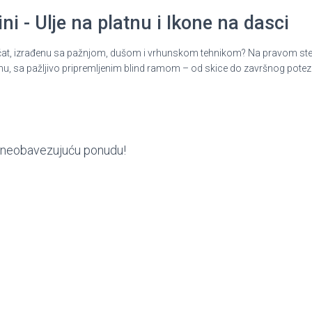
i - Ulje na platnu i Ikone na dasci
ni pečat, izrađenu sa pažnjom, dušom i vrhunskom tehnikom? Na pravom st
nu, sa pažljivo pripremljenim blind ramom – od skice do završnog potez
ite neobavezujuću ponudu!