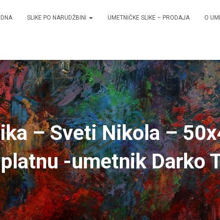
ODNA
SLIKE PO NARUDŽBINI
UMETNIČKE SLIKE – PRODAJA
O UM
ika – Sveti Nikola – 5
 platnu -umetnik Darko 