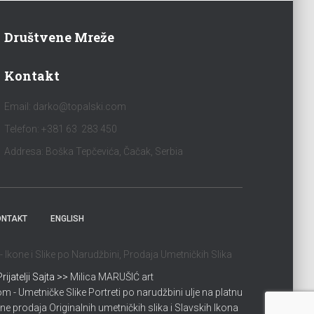
Društvene Mreže
Kontakt
Email:
darko@topalski.com
Telefon: +381 63 283 450
Addresa: Boška Tepčevića, Čačak, Serbia
ONTAKT
ENGLISH
Ikone i Slike po Narudžbini, Prodaja Umetničkih Slika
Prijatelji Sajta >>
Milica MARUŠIĆ art
 - Umetničke Slike Portreti po narudžbini ulje na platnu
ne prodaja Originalnih umetničkih slika i Slavskih Ikona