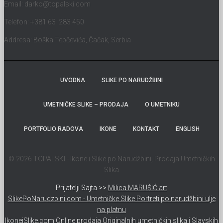
Email:
darko@topalski.com
Telefon: +381 63 283 450
Addresa: Boška Tepčevića, Čačak, Serbia
UVODNA
SLIKE PO NARUDŽBINI
UMETNIČKE SLIKE – PRODAJA
O UMETNIKU
PORTFOLIO RADOVA
IKONE
KONTAKT
ENGLISH
© 2026 TOPALSKI - Ikone i Slike po Narudžbini, Prodaja Umetničkih
Slika
Prijatelji Sajta >>
Milica MARUŠIĆ art
SlikePoNarudzbini.com - Umetničke Slike Portreti po narudžbini ulje
na platnu
IkoneiSlike.com Online prodaja Originalnih umetničkih slika i Slavskih