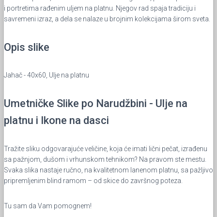
i portretima rađenim uljem na platnu. Njegov rad spaja tradiciju i
savremeni izraz, a dela se nalaze u brojnim kolekcijama širom sveta.
Opis slike
Jahač - 40x60, Ulje na platnu
Umetničke Slike po Narudžbini - Ulje na
platnu i Ikone na dasci
Tražite sliku odgovarajuće veličine, koja će imati lični pečat, izrađenu
sa pažnjom, dušom i vrhunskom tehnikom? Na pravom ste mestu.
Svaka slika nastaje ručno, na kvalitetnom lanenom platnu, sa pažljivo
pripremljenim blind ramom – od skice do završnog poteza.
Tu sam da Vam pomognem!