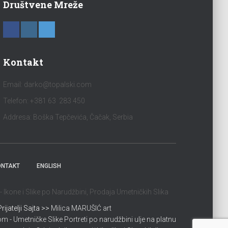
Društvene Mreže
Kontakt
Email:
darko@topalski.com
Telefon: +381 63 283 450
Addresa: Boška Tepčevića, Čačak, Serbia
ONTAKT
ENGLISH
Ikone i Slike po Narudžbini, Prodaja Umetničkih Slika
Prijatelji Sajta >>
Milica MARUŠIĆ art
 - Umetničke Slike Portreti po narudžbini ulje na platnu