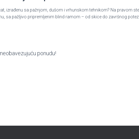
ni pečat, izrađenu sa pažnjom, dušom i vrhunskom tehnikom? Na pravom st
nu, sa pažljivo pripremljenim blind ramom – od skice do završnog potez
ite neobavezujuću ponudu!