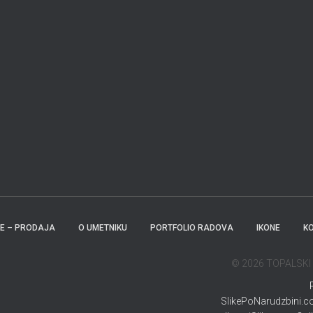
KE – PRODAJA
O UMETNIKU
PORTFOLIO RADOVA
IKONE
K
© 2026 TOPALSKI - 
SlikePoNarudzbini.com