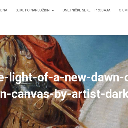
ODNA
SLIKE PO NARUDŽBINI
UMETNIČKE SLIKE – PRODAJA
O UM
he-light-of-a-new-dawn-or
on-canvas-by-artist-dark