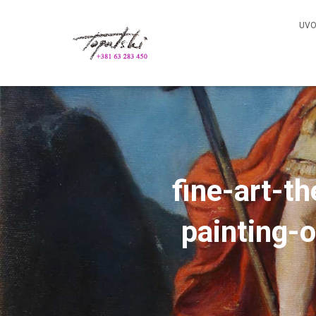
UV
fine-art-t
painting-