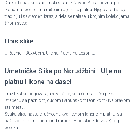
Darko Topalski, akademski slikar iz Novog Sada, poznat po
ikonama i portretima rađenim uljem na platnu. Njegov rad spaja
tradiciju i savremeni izraz, a dela se nalaze u brojnim kolekcijama
širom sveta.
Opis slike
U Ravnici - 30x40cm, Ulje na Platnu na Lesonitu
Umetničke Slike po Narudžbini - Ulje na
platnu i Ikone na dasci
Tražite sliku odgovarajuće veličine, koja će imati lični pečat,
izrađenu sa pažnjom, dušom i vrhunskom tehnikom? Na pravom
ste mestu.
Svaka slika nastaje ručno, na kvalitetnom lanenom platnu, sa
pažljivo pripremljenim blind ramom – od skice do završnog
poteza.