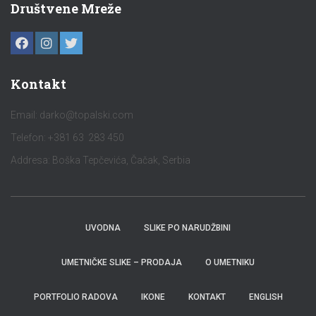
Društvene Mreže
Kontakt
Email:
darko@topalski.com
Telefon: +381 63 283 450
Addresa: Boška Tepčevića, Čačak, Serbia
UVODNA
SLIKE PO NARUDŽBINI
UMETNIČKE SLIKE – PRODAJA
O UMETNIKU
PORTFOLIO RADOVA
IKONE
KONTAKT
ENGLISH