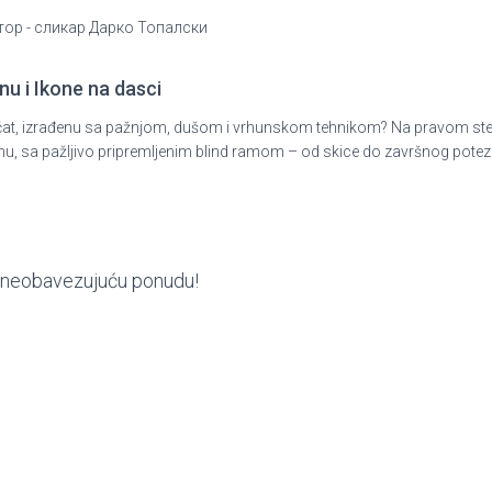
утор - сликар Дарко Топалски
nu i Ikone na dasci
ni pečat, izrađenu sa pažnjom, dušom i vrhunskom tehnikom? Na pravom st
nu, sa pažljivo pripremljenim blind ramom – od skice do završnog potez
ite neobavezujuću ponudu!