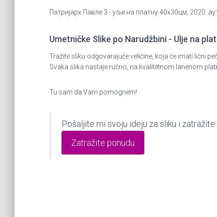
Патријарх Павле 3 - уље на платну 40x30цм, 2020. а
Umetničke Slike po Narudžbini - Ulje na plat
Tražite sliku odgovarajuće veličine, koja će imati lič
Svaka slika nastaje ručno, na kvalitetnom lanenom plat
Tu sam da Vam pomognem!
Pošaljite mi svoju ideju za sliku i zatraž
Zatražite ponudu