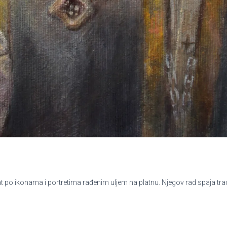
po ikonama i portretima rađenim uljem na platnu. Njegov rad spaja tradic