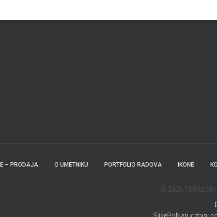
KE – PRODAJA
O UMETNIKU
PORTFOLIO RADOVA
IKONE
K
© 2026 TOPALSKI - 
SlikePoNarudzbini.com