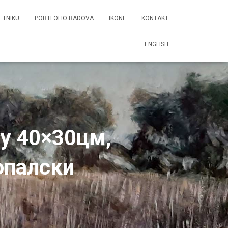
ETNIKU
PORTFOLIO RADOVA
IKONE
KONTAKT
ENGLISH
ну 40×30цм,
опалски