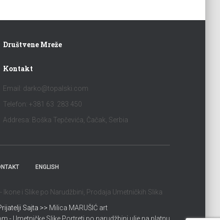
Društvene Mreže
Kontakt
Email:
darko@topalski.com
Telefon: +381 63 283 450
Addresa: Boška Tepčevića, Čačak, Serbia
ONTAKT
ENGLISH
Ikone i Slike po Narudžbini, Prodaja Umetničkih Slika
Prijatelji Sajta >>
Milica MARUŠIĆ art
 - Umetničke Slike Portreti po narudžbini ulje na platnu