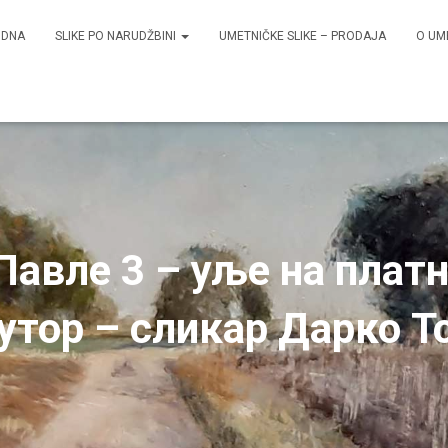
ODNA
SLIKE PO NARUDŽBINI
UMETNIČKE SLIKE – PRODAJA
O UM
Павле 3 – уље на плат
аутор – сликар Дарко Т