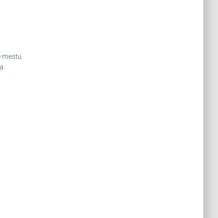
e mestu.
a.