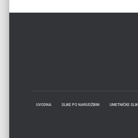
UVODNA
SLIKE PO NARUDŽBINI
UMETNIČKE SLI