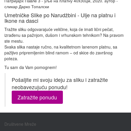
Патријарх Павле 3 - уље на платну 40x30цм, 2020. аутор -
сликар Дарко Топалски
Umetničke Slike po Narudžbini - Ulje na platnu i
Ikone na dasci
Tražite sliku odgovarajuće veličine, koja će imati lični pečat,
izrađenu sa pažnjom, dušom i vrhunskom tehnikom? Na pravom
ste mestu.
Svaka slika nastaje ručno, na kvalitetnom lanenom platnu, sa
pažljivo pripremljenim blind ramom – od skice do završnog
poteza.
Tu sam da Vam pomognem!
Pošaljite mi svoju ideju za sliku i zatražite
neobavezujuću ponudu!
Zatražite ponudu
Društvene Mreže