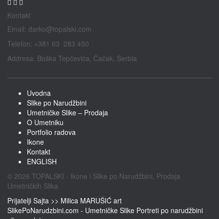
Kontakt
Email:
darko@topalski.com
Telefon: +381 63 283 450
Addresa: Boška Tepčevića, Čačak, Serbia
Uvodna
Slike po Narudžbini
Umetničke Slike – Prodaja
O Umetniku
Portfolio radova
Ikone
Kontakt
ENGLISH
© 2026 TOPALSKI - Ikone i Slike po Narudžbini, Prodaja
Umetničkih Slika
Prijatelji Sajta >>
Milica MARUŠIĆ art
SlikePoNarudzbini.com - Umetničke Slike Portreti po narudžbini