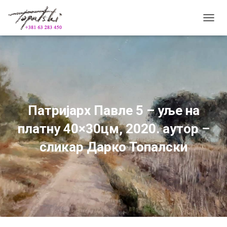
П
Р
И
К
А
Ж
И
/
С
Патријарх Павле 5 – уље на
А
К
платну 40×30цм, 2020. аутор –
Р
И
сликар Дарко Топалски
Ј
К
Р
Е
Т
А
Њ
Е