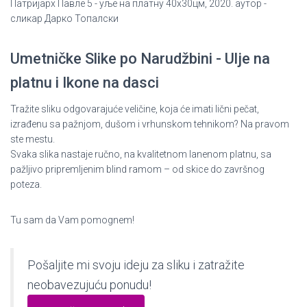
Патријарх Павле 5 - уље на платну 40x30цм, 2020. аутор -
сликар Дарко Топалски
Umetničke Slike po Narudžbini - Ulje na
platnu i Ikone na dasci
Tražite sliku odgovarajuće veličine, koja će imati lični pečat,
izrađenu sa pažnjom, dušom i vrhunskom tehnikom? Na pravom
ste mestu.
Svaka slika nastaje ručno, na kvalitetnom lanenom platnu, sa
pažljivo pripremljenim blind ramom – od skice do završnog
poteza.
Tu sam da Vam pomognem!
Pošaljite mi svoju ideju za sliku i zatražite
neobavezujuću ponudu!