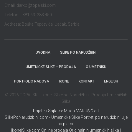
Email:
darko@topalski.com
Telefon: +381 63 283 450
Addresa: Boška Tepčevića, Čačak, Serbia
UVODNA
SLIKE PO NARUDŽBINI
UMETNIČKE SLIKE – PRODAJA
O UMETNIKU
PORTFOLIO RADOVA
IKONE
KONTAKT
ENGLISH
© 2026 TOPALSKI - Ikone i Slike po Narudžbini, Prodaja Umetničkih
Slika
Prijatelji Sajta >>
Milica MARUŠIĆ art
SlikePoNarudzbini.com - Umetničke Slike Portreti po narudžbini ulje
na platnu
IkoneiSlike.com Online prodaja Originalnih umetničkih slika i