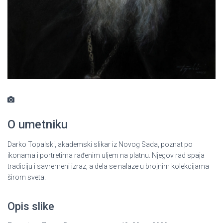
O umetniku
Darko Topalski, akademski slikar iz Novog Sada, poznat po
ikonama i portretima rađenim uljem na platnu. Njegov rad spaja
tradiciju i savremeni izraz, a dela se nalaze u brojnim kolekcijama
širom sveta.
Opis slike