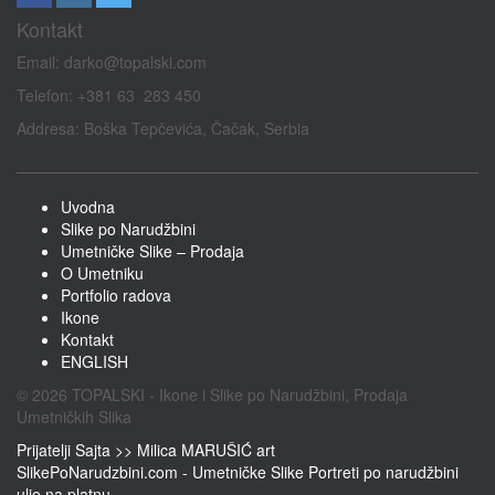
Kontakt
Email:
darko@topalski.com
Telefon: +381 63 283 450
Addresa: Boška Tepčevića, Čačak, Serbia
Uvodna
Slike po Narudžbini
Umetničke Slike – Prodaja
O Umetniku
Portfolio radova
Ikone
Kontakt
ENGLISH
© 2026 TOPALSKI - Ikone i Slike po Narudžbini, Prodaja
Umetničkih Slika
Prijatelji Sajta >>
Milica MARUŠIĆ art
SlikePoNarudzbini.com - Umetničke Slike Portreti po narudžbini
ulje na platnu