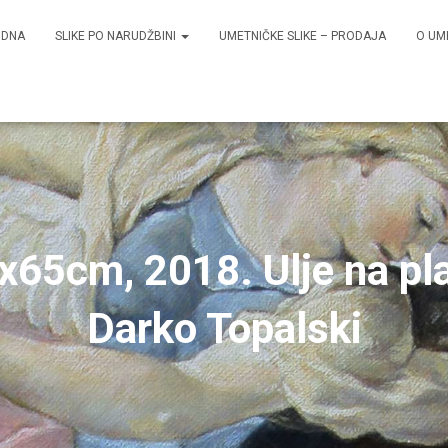
ODNA
SLIKE PO NARUDŽBINI
UMETNIČKE SLIKE – PRODAJA
O UM
0x65cm, 2018. Ulje na pl
Darko Topalski