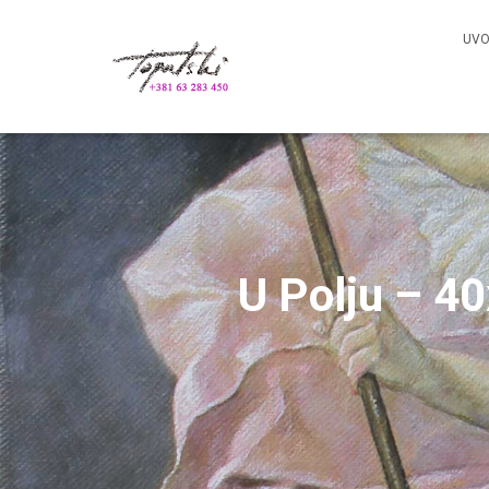
UV
U Polju – 4