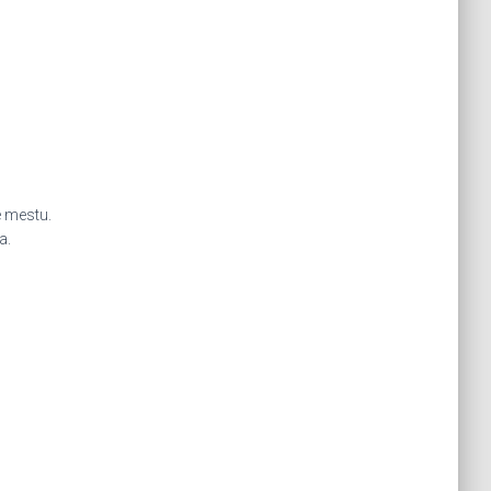
e mestu.
a.