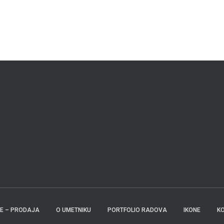
KE – PRODAJA
O UMETNIKU
PORTFOLIO RADOVA
IKONE
K