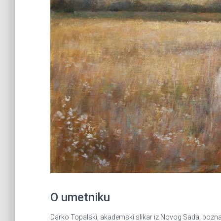
O umetniku
Darko Topalski, akademski slikar iz Novog Sada, poznat 