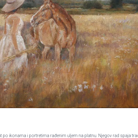
po ikonama i portretima rađenim uljem na platnu. Njegov rad spaja tradic