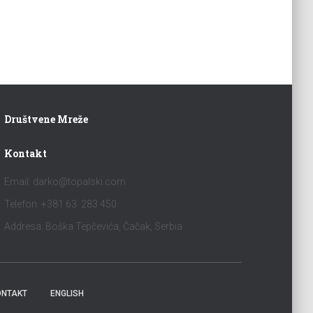
Društvene Mreže
Kontakt
Email:
darko@topalski.com
Telefon: +381 63 283 450
Addresa: Boška Tepčevića, Čačak, Serbia
ONTAKT
ENGLISH