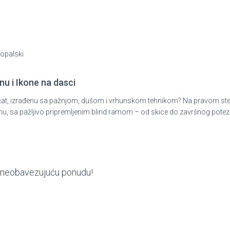
Topalski
nu i Ikone na dasci
ni pečat, izrađenu sa pažnjom, dušom i vrhunskom tehnikom? Na pravom st
nu, sa pažljivo pripremljenim blind ramom – od skice do završnog potez
ite neobavezujuću ponudu!