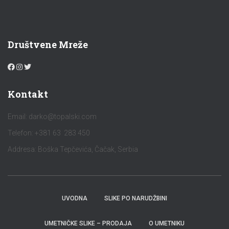
Društvene Mreže
Kontakt
Email:
darko@topalski.com
Telefon: +381 63 283 450
Addresa: Boška Tepčevića, Čačak, Serbia
UVODNA
SLIKE PO NARUDŽBINI
UMETNIČKE SLIKE – PRODAJA
O UMETNIKU