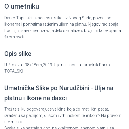
O umetniku
Darko Topalski, akademski slikar iz Novog Sada, poznat po
ikonama i portretima rađenim uljem na platnu. Njegov rad spaja
tradiciju i savremeni izraz, a dela se nalaze u brojnim kolekcijama
širom sveta.
Opis slike
U Prolazu - 38x48cm,2019. Ulje na lesonitu - umetnik Darko
TOPALSKI
Umetničke Slike po Narudžbini - Ulje na
platnu i Ikone na dasci
Tražite sliku odgovarajuće veličine, koja će imati lični pečat,
izrađenu sa pažnjom, dušom i vrhunskom tehnikom? Na pravom
ste mestu.
Svaka slika nastaje ručno, na kvalitetnom lanenom platnu, sa