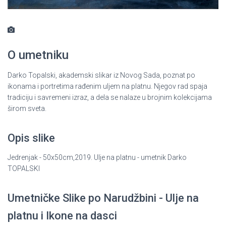
O umetniku
Darko Topalski, akademski slikar iz Novog Sada, poznat po
ikonama i portretima rađenim uljem na platnu. Njegov rad spaja
tradiciju i savremeni izraz, a dela se nalaze u brojnim kolekcijama
širom sveta.
Opis slike
Jedrenjak - 50x50cm,2019. Ulje na platnu - umetnik Darko
TOPALSKI
Umetničke Slike po Narudžbini - Ulje na
platnu i Ikone na dasci