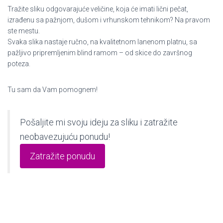
Tražite sliku odgovarajuće veličine, koja će imati lični pečat,
izrađenu sa pažnjom, dušom i vrhunskom tehnikom? Na pravom
ste mestu.
Svaka slika nastaje ručno, na kvalitetnom lanenom platnu, sa
pažljivo pripremljenim blind ramom – od skice do završnog
poteza.
Tu sam da Vam pomognem!
Pošaljite mi svoju ideju za sliku i zatražite
neobavezujuću ponudu!
Zatražite ponudu