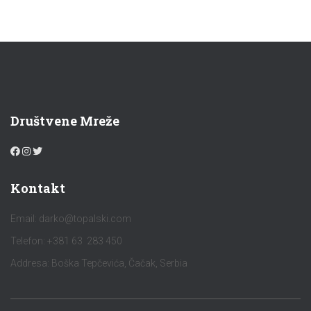
Društvene Mreže
Kontakt
Email:
darko@topalski.com
Telefon: +381 63 283 450
Addresa: Boška Tepčevića, Čačak, Serbia