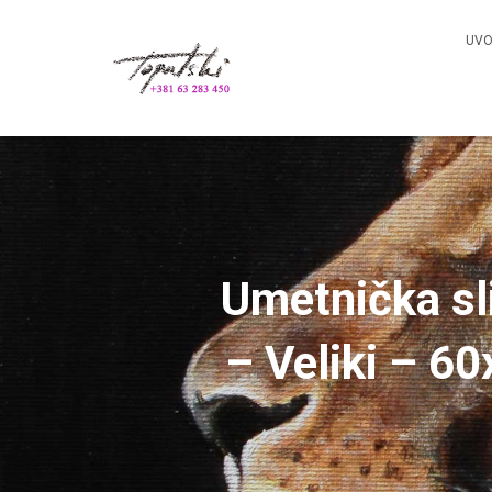
UV
Umetnička sl
– Veliki – 6