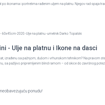
po ikonama i portretima rađenim uljem na platnu. Njegov rad spaja tradic
ki - 60x45cm-2020.-Ulje na platnu -umetnik Darko Topalski
i - Ulje na platnu i Ikone na dasci
ni pečat, izrađenu sa pažnjom, dušom i vrhunskom tehnikom? Na pravom st
nu, sa pažljivo pripremljenim blind ramom – od skice do završnog potez
ite neobavezujuću ponudu!