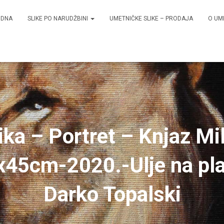
ODNA
SLIKE PO NARUDŽBINI
UMETNIČKE SLIKE – PRODAJA
O UM
ika – Portret – Knjaz Mi
0x45cm-2020.-Ulje na pl
Darko Topalski