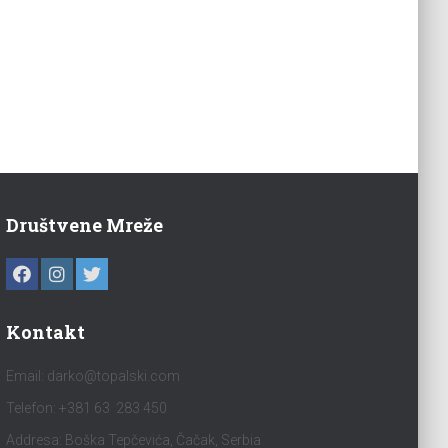
Društvene Mreže
Kontakt
Email:
darko@topalski.com
Telefon: +381 63 283 450
Addresa: Boška Tepčevića, Čačak, Serbia