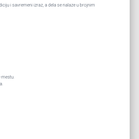
iju i savremeni izraz, a dela se nalaze u brojnim
e mestu.
a.