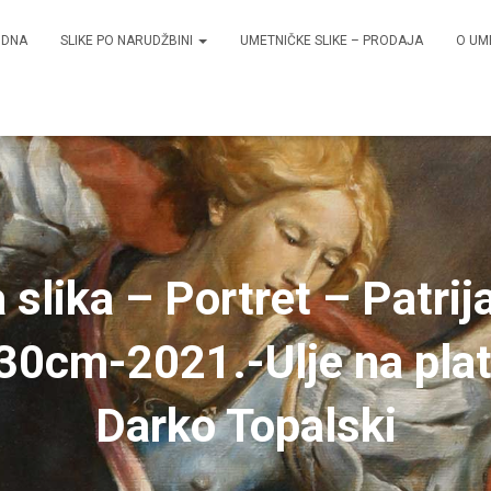
ODNA
SLIKE PO NARUDŽBINI
UMETNIČKE SLIKE – PRODAJA
O UM
slika – Portret – Patrij
x30cm-2021.-Ulje na pla
Darko Topalski