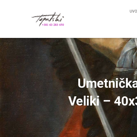
UV
Umetnička 
Veliki – 40