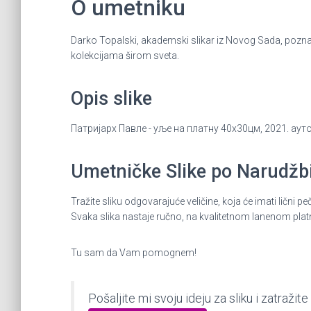
O umetniku
Darko Topalski, akademski slikar iz Novog Sada, poznat 
kolekcijama širom sveta.
Opis slike
Патријарх Павле - уље на платну 40x30цм, 2021. аут
Umetničke Slike po Narudžbin
Tražite sliku odgovarajuće veličine, koja će imati lič
Svaka slika nastaje ručno, na kvalitetnom lanenom plat
Tu sam da Vam pomognem!
Pošaljite mi svoju ideju za sliku i zatraž