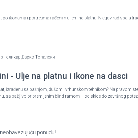
po ikonama i portretima rađenim uljem na platnu. Njegov rad spaja tradic
ор - сликар Дарко Топалски
i - Ulje na platnu i Ikone na dasci
ni pečat, izrađenu sa pažnjom, dušom i vrhunskom tehnikom? Na pravom st
nu, sa pažljivo pripremljenim blind ramom – od skice do završnog potez
ite neobavezujuću ponudu!