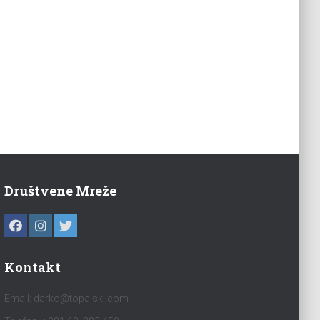
Društvene Mreže
Kontakt
Email:
darko@topalski.com