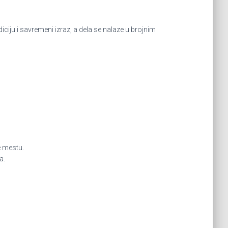
iju i savremeni izraz, a dela se nalaze u brojnim
e mestu.
a.