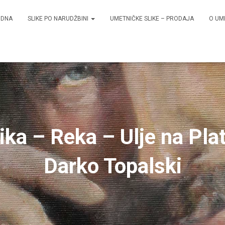
ODNA
SLIKE PO NARUDŽBINI
UMETNIČKE SLIKE – PRODAJA
O UM
ika – Reka – Ulje na Pla
Darko Topalski