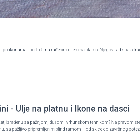
po ikonama i portretima rađenim uljem na platnu. Njegov rad spaja tradic
i - Ulje na platnu i Ikone na dasci
ni pečat, izrađenu sa pažnjom, dušom i vrhunskom tehnikom? Na pravom st
nu, sa pažljivo pripremljenim blind ramom – od skice do završnog potez