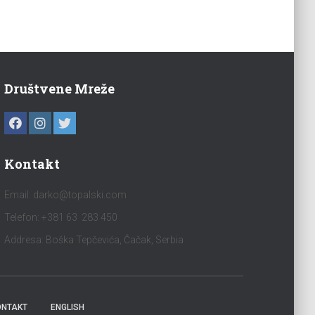
Društvene Mreže
Kontakt
Email:
darko@topalski.com
Telefon: +381 63 283 450
Addresa: Boška Tepčevića, Čačak, Serbia
ONTAKT
ENGLISH