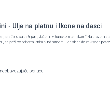
i - Ulje na platnu i Ikone na dasci
ni pečat, izrađenu sa pažnjom, dušom i vrhunskom tehnikom? Na pravom st
nu, sa pažljivo pripremljenim blind ramom – od skice do završnog potez
ite neobavezujuću ponudu!