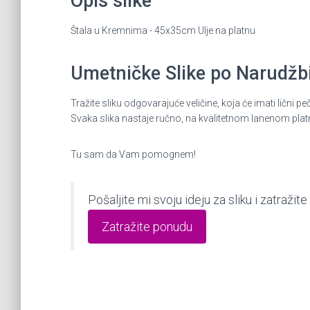
Opis slike
Štala u Kremnima - 45x35cm Ulje na platnu
Umetničke Slike po Narudžbin
Tražite sliku odgovarajuće veličine, koja će imati lič
Svaka slika nastaje ručno, na kvalitetnom lanenom plat
Tu sam da Vam pomognem!
Pošaljite mi svoju ideju za sliku i zatraž
Zatražite ponudu