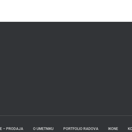
KE – PRODAJA
O UMETNIKU
PORTFOLIO RADOVA
IKONE
K