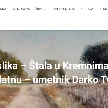
ODNA
SLIKE PO NARUDŽBINI
UMETNIČKE SLIKE – PRODAJA
O UM
lika – Štala u Kremnim
platnu – umetnik Darko