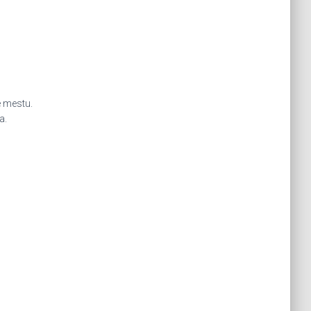
e mestu.
a.