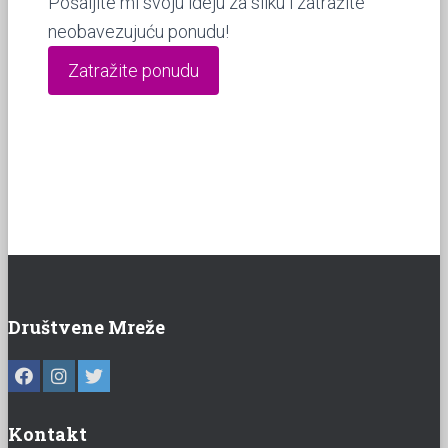
Pošaljite mi svoju ideju za sliku i zatražite
neobavezujuću ponudu!
Zatražite ponudu
Društvene Mreže
Kontakt