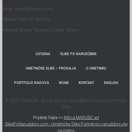
Email:
darko@topalski.com
Telefon: +381 63 283 450
Addresa: Boška Tepčevića, Čačak, Serbia
UVODNA
SLIKE PO NARUDŽBINI
UMETNIČKE SLIKE – PRODAJA
O UMETNIKU
PORTFOLIO RADOVA
IKONE
KONTAKT
ENGLISH
© 2026 TOPALSKI - Ikone i Slike po Narudžbini, Prodaja Umetničkih
Slika
Prijatelji Sajta >>
Milica MARUŠIĆ art
SlikePoNarudzbini.com - Umetničke Slike Portreti po narudžbini ulje
na platnu