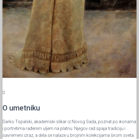
O umetniku
Darko Topalski, akademski slikar iz Novog Sada, poznat po ikonama
i portretima rađenim uljem na platnu. Njegov rad spaja tradiciju i
savremeni izraz, a dela se nalaze u brojnim kolekcijama širom sveta.